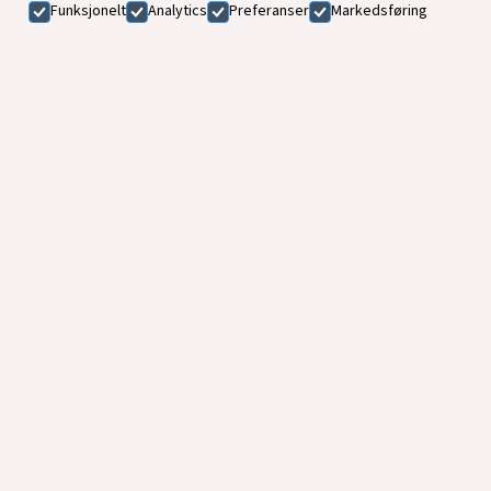
Funksjonelt
Analytics
Preferanser
Markedsføring
Torsdag: 11:00 – 21:00
Fredag: 11:00 – 21:00
Lørdag: 13:00 – 19:00
Søndag: Stengt