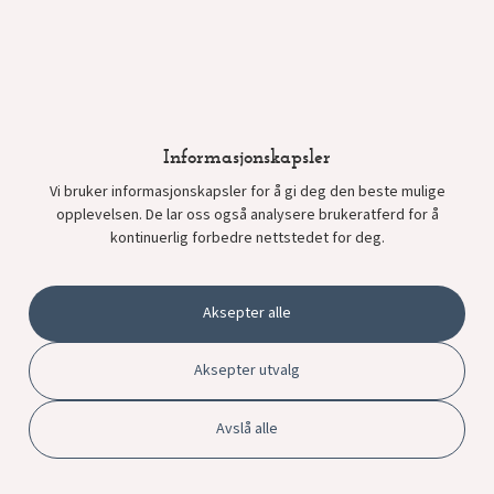
Når du bestiller taco kits hos oss får du et utvalg av kjøtt, sopp, ris,
bønner, grønnsaker, salsaer og dressinger. Maten blir levert i
aluminiumsfolieformer. Alt du trenger å gjøre er å sette formene på
bordet, ta av lokket og server!
Våre burritos er perfekt for fredagslunsj på kontoret, bedriftsmøter
Informasjonskapsler
eller overtidsmat. Vi leverer bestillinger på 10 til 200 burritos til
bedrifter rundt om i Oslo.
Vi bruker informasjonskapsler for å gi deg den beste mulige
opplevelsen. De lar oss også analysere brukeratferd for å
kontinuerlig forbedre nettstedet for deg.
Aksepter alle
Aksepter utvalg
Mandag: 11:00 – 21:00
Tirsdag: 11:00 – 21:00
Avslå alle
Onsdag: 11:00 – 21:00