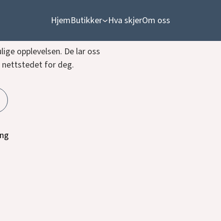
Hjem
Butikker
Hva skjer
Om oss
lige opplevelsen. De lar oss
 nettstedet for deg.
ing