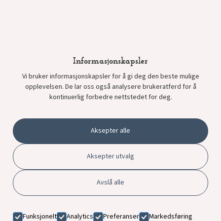
Onsdag: 10:00 – 18:00
Torsdag: 10:00 – 18:00
Fredag: 10:00 – 16:00
Informasjonskapsler
Lørdag: 10:00 – 15:00
Vi bruker informasjonskapsler for å gi deg den beste mulige
opplevelsen. De lar oss også analysere brukeratferd for å
Søndag: Stengt
kontinuerlig forbedre nettstedet for deg.
Aksepter alle
Aksepter utvalg
Avslå alle
Funksjonelt
Analytics
Preferanser
Markedsføring